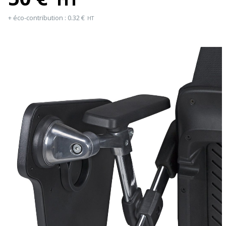
+ éco-contribution :
0.32
€
HT