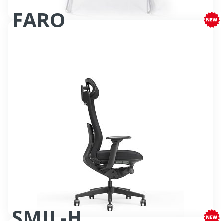
FARO
Fauteuil bureautique synchrone
SMIL-H