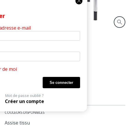
Fermer
er
 adresse e-mail
Produits
Surf-P
Accueil
SURF-P
Siège accueil
r de moi
Structure acier chromé sur patins
Assise garnie tissu
Mot de passe oublié ?
Dossier résille noire
Créer un compte
COULEURS DISPONIBLES
Assise tissu