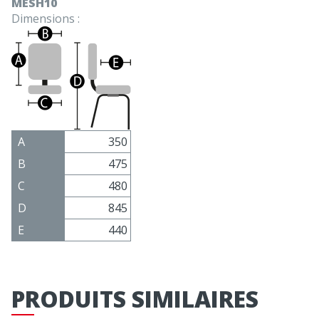
MESH10
Dimensions :
A
350
B
475
C
480
D
845
E
440
PRODUITS SIMILAIRES