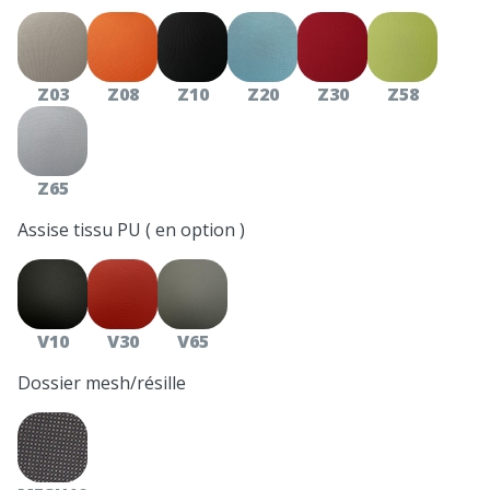
Z03
Z08
Z10
Z20
Z30
Z58
Z65
Assise tissu PU ( en option )
V10
V30
V65
Dossier mesh/résille