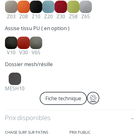
Z03
Z08
Z10
Z20
Z30
Z58
Z65
Assise tissu PU ( en option )
V10
V30
V65
Dossier mesh/résille
MESH10
Télécharger les image
Fiche technique
Prix disponibles
CHAISE SURF SUR PATINS
PRIX PUBLIC