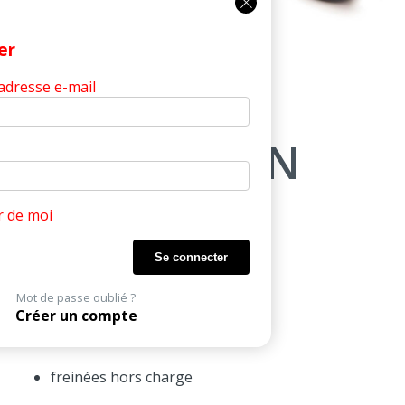
Fermer
er
 adresse e-mail
Produits
R50D Option
R50D OPTION
Option Kit de 5 Roulettes
r de moi
Kit 5 roulettes pour sol dur
Mot de passe oublié ?
Créer un compte
freinées en charge
ou
freinées hors charge