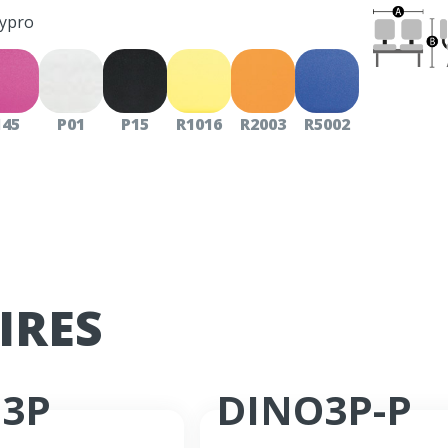
ypro
145
P01
P15
R1016
R2003
R5002
IRES
N3P
DINO3P-P