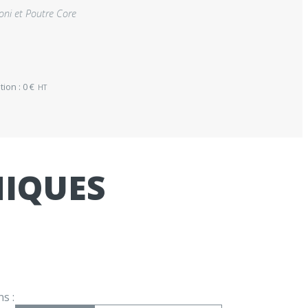
oni et Poutre Core
tion :
0
€
HT
NIQUES
s :