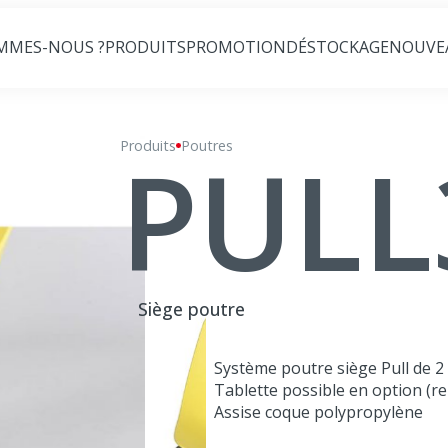
MMES-NOUS ?
PRODUITS
PROMOTION
DÉSTOCKAGE
NOUVE
PULL
Produits
Pull3P
Poutres
Siège poutre
Système poutre siège Pull de 2 
Tablette possible en option (r
Assise coque polypropylène