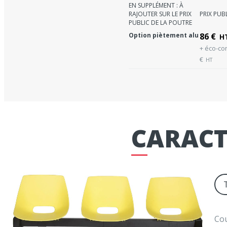
EN SUPPLÉMENT : À
RAJOUTER SUR LE PRIX
PRIX PUB
PUBLIC DE LA POUTRE
Option piètement alu
86
€
H
+ éco-con
€
HT
CARACT
Cou