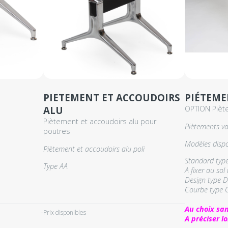
PIETEMENT ET ACCOUDOIRS
PIÉTEME
ALU
OPTION Pièt
Piètement et accoudoirs alu pour
Piètements va
poutres
Modèles dispo
Piètement et accoudoirs alu poli
Standard type
Type AA
A fixer au sol 
Design type D 
Courbe type C
Au choix san
Prix disponibles
A préciser 