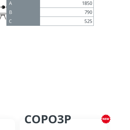
A
1850
B
790
C
525
COPO3P