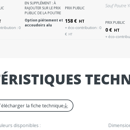
EN SUPPLÉMENT : À
Sauf Poutre Y
LIC
RAJOUTER SUR LE PRIX
PRIX PUBLIC
PUBLIC DE LA POUTRE
Option piétement et
158
€
T
HT
PRIX PUBLIC
accoudoirs alu
tribution :
0
+ éco-contribution :
0
0
€
HT
€
HT
+ éco-contribu
ÉRISTIQUES TECH
Télécharger la fiche technique
leurs disponibles :
Dimension