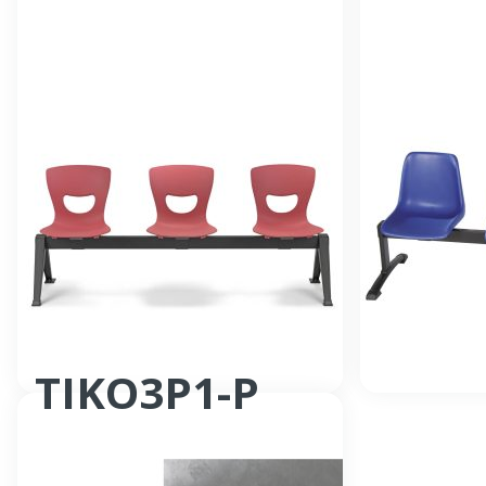
Siège poutre
Siège poutre
TIKO3P1-P
Siège poutre