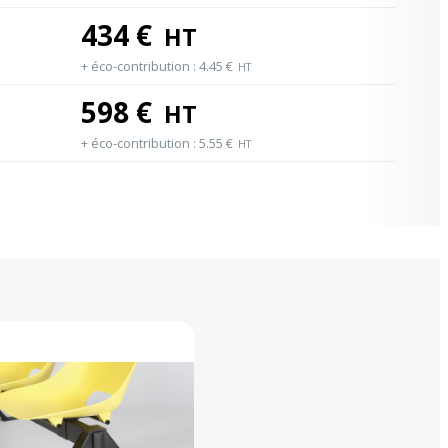
434
€
HT
+ éco-contribution :
4.45
€
HT
598
€
HT
+ éco-contribution :
5.55
€
HT