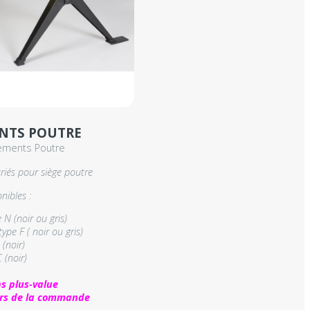
NTS POUTRE
ements Poutre
riés pour siège poutre
nibles :
 N (noir ou gris)
type F ( noir ou gris)
(noir)
 (noir)
s plus-value
lors de la commande