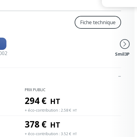
Fiche technique
002
Smil3P
PRIX PUBLIC
294
€
HT
+ éco-contribution :
2.58
€
HT
378
€
HT
+ éco-contribution :
3.52
€
HT