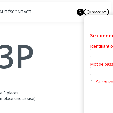
AUTÉS
CONTACT
Espace pro
Ouvrir la recherche
Se conne
3P
Identifiant 
Mot de pas
Se souve
à 5 places
emplace une assise)