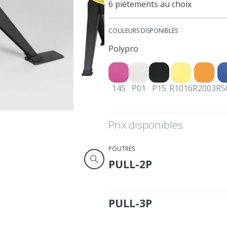
6 piétements au choix
COULEURS DISPONIBLES
Polypro
145
P01
P15
R1016
R2003
R5
Prix disponibles
POUTRES
PULL-2P
PULL-3P