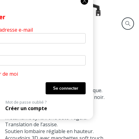
Fermer
er
 adresse e-mail
Produits
Need
Opérateurs
NEED
Siège bureautique synchrone
r de moi
Réglable en hauteur par lift pneumatique.
Assise mousse injectée, tapissée tissu noir.
Mot de passe oublié ?
Dossier résille sur structure noire.
Créer un compte
Têtière réglable.
Mécanisme synchrone auto-régulé.
Translation de l’assise.
Soutien lombaire réglable en hauteur.
Accoudoirs 3D avec manchettes soft touch.