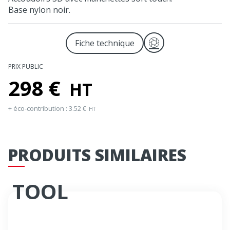
Base nylon noir.
Télécharger les image
Fiche technique
PRIX PUBLIC
298
€
HT
+ éco-contribution :
3.52
€
HT
PRODUITS SIMILAIRES
TOOL
Siège bureautique synchrone