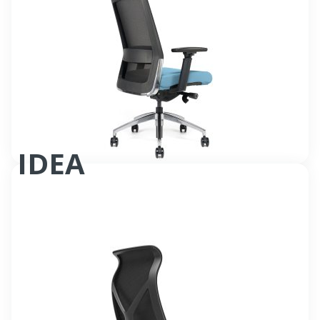
IDEA
Siège bureautique synchrone