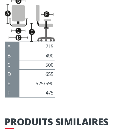
A
715
B
490
C
500
D
655
E
525/590
F
475
PRODUITS SIMILAIRES