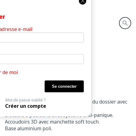
Fermer
er
 adresse e-mail
Produits
Malo
Managers
MALO
Fauteuil Manager synchrone
r de moi
Vérin pneumatique.
PU façon cuir noir.
Mot de passe oublié ?
Inclinaison synchronisée de l'assise et du dossier avec
Créer un compte
tension réglable.
Blocable 5 positions avec système anti-panique.
Accoudoirs 3D avec manchette soft touch.
Base aluminium poli.