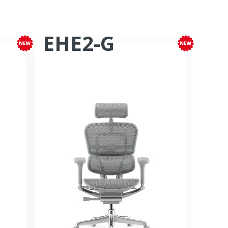
EHE2-G
e
Fauteuil bureautique synchrone