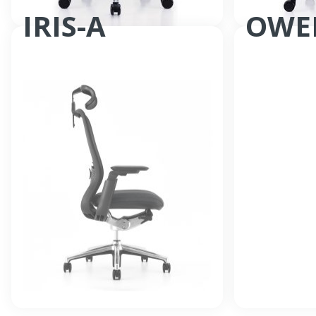
IRIS-A
OWE
Fauteuil bureautique synchrone
Fauteuil bur