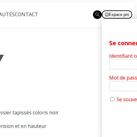
AUTÉS
CONTACT
Espace pro
Ouvrir la recherche
Se conne
Y
Identifiant 
Mot de pas
Se souve
ssier tapissés coloris noir
ension et en hauteur