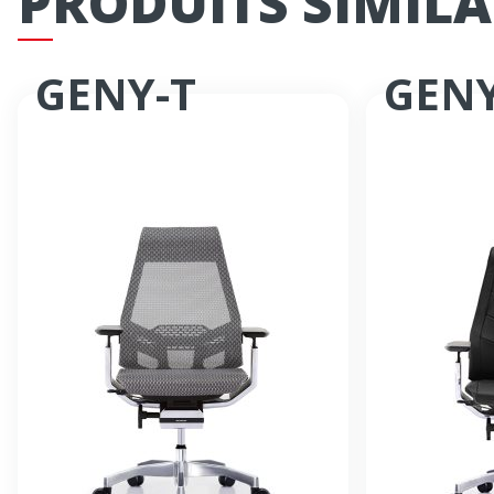
PRODUITS SIMILA
GENY-T
GENY
Fauteuil synchrone
Fauteuil syn