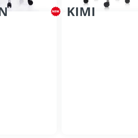
N
KIMI
eautique synchrone
Fauteuil bureautique synchron