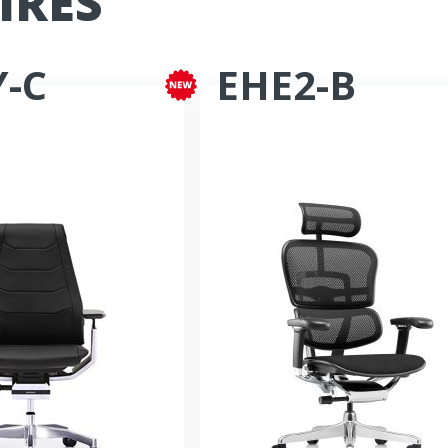
IRES
-C
EHE2-B
chrone haut de gamme en cuir
Fauteuil bureautique synchron