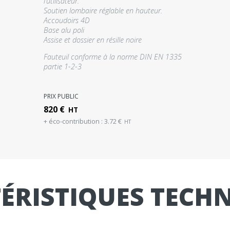
l’utilisateur.
Soutien lombaire réglable en hauteur.
Accoudoirs 4D
Base alu poli
Assise et dossier en résille noire
Fauteuil conforme à la norme DIN EN 1335
partie 1-2-3
PRIX PUBLIC
820
€
HT
+ éco-contribution :
3.72
€
HT
ÉRISTIQUES TECH