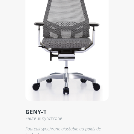
GENY-T
Fauteuil synchrone
Fauteuil synchrone ajustable au poids de