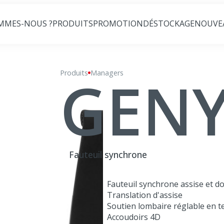
MMES-NOUS ?
PRODUITS
PROMOTION
DÉSTOCKAGE
NOUVE
GEN
Produits
Geny
Managers
Fauteuil synchrone
Fauteuil synchrone assise et do
Translation d'assise
Soutien lombaire réglable en t
Accoudoirs 4D