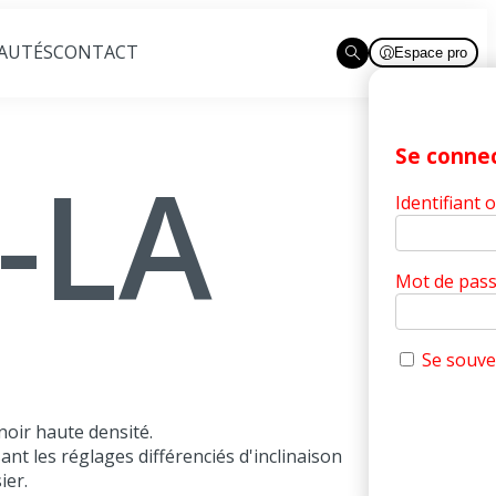
AUTÉS
CONTACT
Espace pro
Ouvrir la recherche
Se conne
-LA
Identifiant 
Mot de pas
Se souve
noir haute densité.
t les réglages différenciés d'inclinaison
ier.