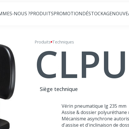
MMES-NOUS ?
PRODUITS
PROMOTION
DÉSTOCKAGE
NOUVE
CLPU
Produits
CLPU-LA
Techniques
Siège technique
Vérin pneumatique lg 235 mm
Assise & dossier polyuréthane 
Mécanisme asynchrone autorisan
d'assise et d'inclinaison de doss