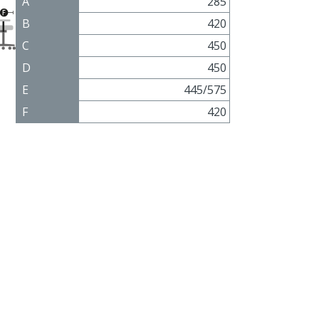
A
285
B
420
C
450
D
450
E
445/575
F
420