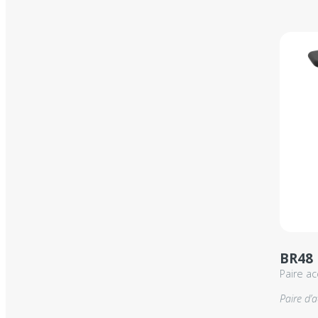
BR48
Paire a
Paire d’a