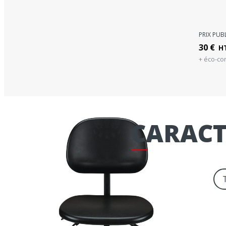
PRIX PUB
30
€
H
+ éco-con
CARACT