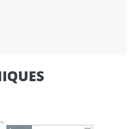
NIQUES
s :