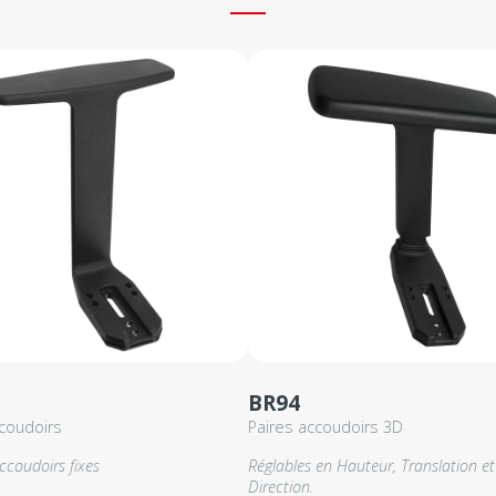
BR94
ccoudoirs
Paires accoudoirs 3D
ccoudoirs fixes
Réglables en Hauteur, Translation et
Direction.