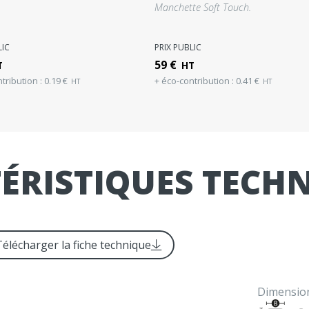
Manchette Soft Touch.
LIC
PRIX PUBLIC
59
€
T
HT
tribution :
0.19
€
+ éco-contribution :
0.41
€
HT
HT
ÉRISTIQUES TECH
Télécharger la fiche technique
Dimension