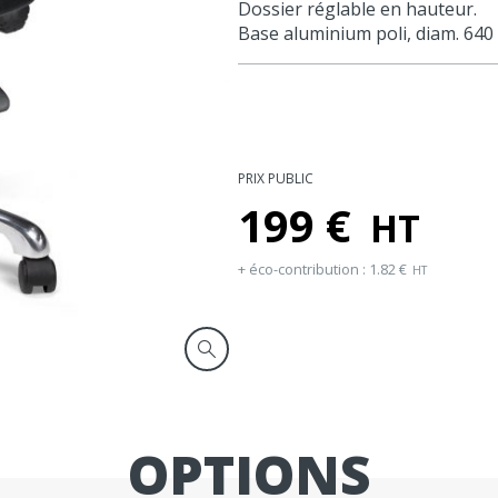
Dossier réglable en hauteur.
Base aluminium poli, diam. 640
PRIX PUBLIC
199
€
HT
+ éco-contribution :
1.82
€
HT
OPTIONS