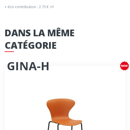
+ éco-contribution :
2.73
€
HT
DANS LA MÊME
CATÉGORIE
GINA-H
Tabouret